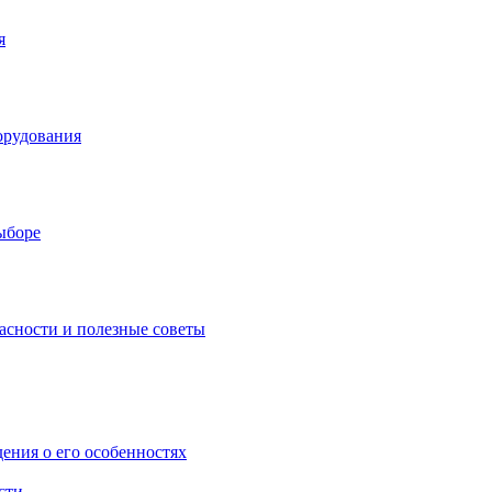
я
орудования
выборе
асности и полезные советы
дения о его особенностях
сти