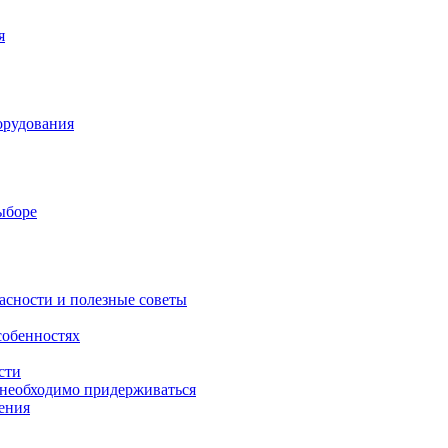
я
орудования
выборе
асности и полезные советы
собенностях
сти
 необходимо придерживаться
ения