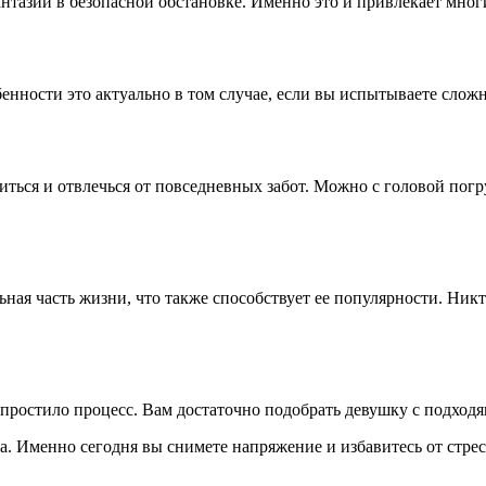
антазии в безопасной обстановке. Именно это и привлекает мно
нности это актуально в том случае, если вы испытываете сложно
ься и отвлечься от повседневных забот. Можно с головой погруз
ная часть жизни, что также способствует ее популярности. Никт
ростило процесс. Вам достаточно подобрать девушку с подходя
а. Именно сегодня вы снимете напряжение и избавитесь от стрес