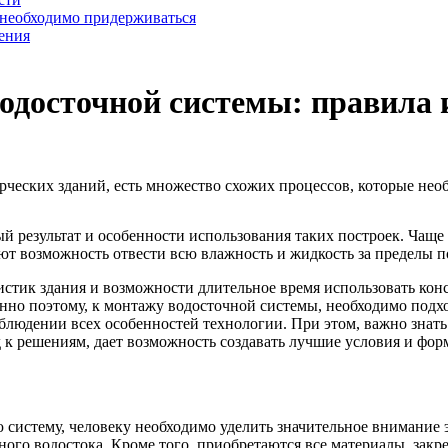
 необходимо придерживаться
ения
одосточной системы: правила 
ческих зданий, есть множество схожих процессов, которые нео
й результат и особенности использования таких построек. Чаще
ют возможность отвести всю влажность и жидкость за пределы п
истик здания и возможности длительное время использовать ко
нно поэтому, к монтажу водосточной системы, необходимо подх
соблюдении всех особенностей технологии. При этом, важно знат
 к решениям, дает возможность создавать лучшие условия и фор
систему, человеку необходимо уделить значительное внимание э
ого водостока. Кроме того, приобретаются все материалы, зак