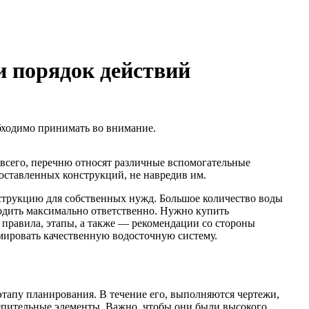
и порядок действий
бходимо принимать во внимание.
 всего, перечню относят различные вспомогательные
оставленных конструкций, не навредив им.
нструкцию для собственных нужд. Большое количество воды
одить максимально ответственно. Нужно купить
ь правила, этапы, а также — рекомендации со стороны
мировать качественную водосточную систему.
тапу планирования. В течение его, выполняются чертежи,
репительные элементы. Важно, чтобы они были высокого