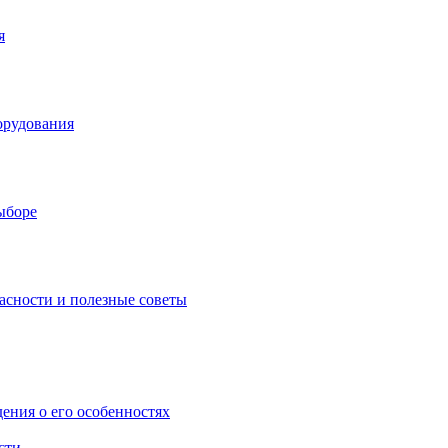
я
орудования
выборе
асности и полезные советы
дения о его особенностях
сти