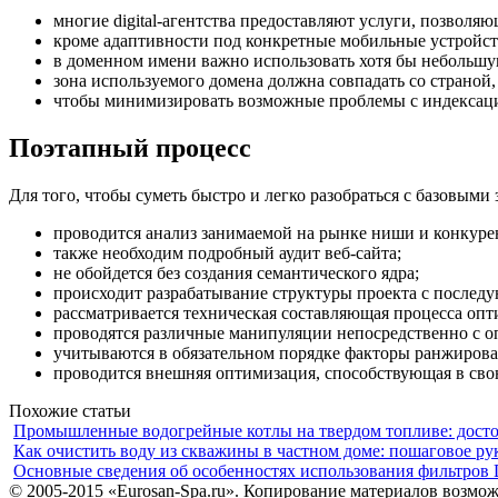
многие digital-агентства предоставляют услуги, позволя
кроме адаптивности под конкретные мобильные устройст
в доменном имени важно использовать хотя бы небольшу
зона используемого домена должна совпадать со страной,
чтобы минимизировать возможные проблемы с индексацие
Поэтапный процесс
Для того, чтобы суметь быстро и легко разобраться с базовы
проводится анализ занимаемой на рынке ниши и конкуре
также необходим подробный аудит веб-сайта;
не обойдется без создания семантического ядра;
происходит разрабатывание структуры проекта с послед
рассматривается техническая составляющая процесса опт
проводятся различные манипуляции непосредственно с 
учитываются в обязательном порядке факторы ранжирова
проводится внешняя оптимизация, способствующая в сво
Похожие статьи
Промышленные водогрейные котлы на твердом топливе: дост
Как очистить воду из скважины в частном доме: пошаговое ру
Основные сведения об особенностях использования фильтров 
© 2005-2015 «Eurosan-Spa.ru». Копирование материалов возмож