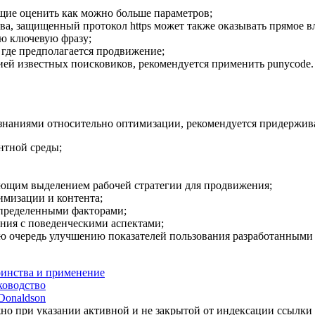
ющие оценить как можно больше параметров;
ва, защищенный протокол https может также оказывать прямое в
ю ключевую фразу;
 где предполагается продвижение;
й известных поисковиков, рекомендуется применить punycode.
ми знаниями относительно оптимизации, рекомендуется придержи
нтной среды;
ующим выделением рабочей стратегии для продвижения;
имизации и контента;
определенными факторами;
ния с поведенческими аспектами;
ю очередь улучшению показателей пользования разработанными 
оинства и применение
ководство
Donaldson
но при указании активной и не закрытой от индексации ссылки 