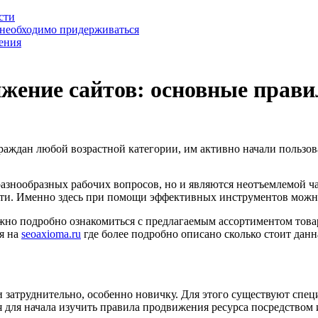
сти
 необходимо придерживаться
ения
ение сайтов: основные правил
граждан любой возрастной категории, им активно начали пользов
разнообразных рабочих вопросов, но и являются неотъемлемой ч
сети. Именно здесь при помощи эффективных инструментов можно
жно подробно ознакомиться с предлагаемым ассортиментом това
я на
seoaxioma.ru
где более подробно описано сколько стоит данна
 затруднительно, особенно новичку. Для этого существуют спец
ся для начала изучить правила продвижения ресурса посредством