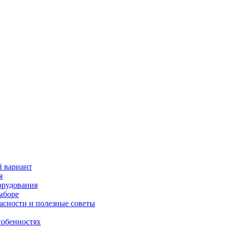
й вариант
я
орудования
выборе
асности и полезные советы
собенностях