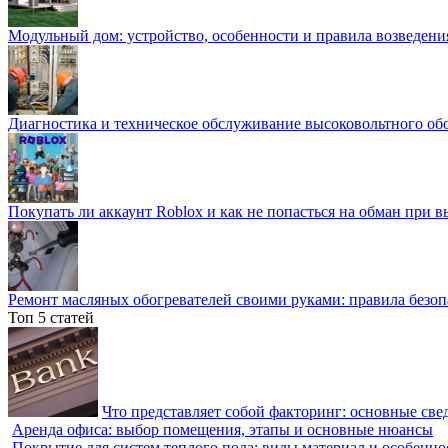
Модульный дом: устройство, особенности и правила возведени
Диагностика и техническое обслуживание высоковольтного об
Покупать ли аккаунт Roblox и как не попасться на обман при 
Ремонт масляных обогревателей своими руками: правила безоп
Топ 5 статей
Что представляет собой факторинг: основные све
Аренда офиса: выбор помещения, этапы и основные нюансы
Покрытие для систем теплого пола: виды материал и особенно