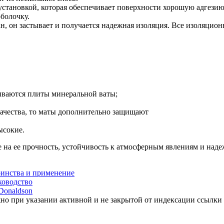
становкой, которая обеспечивает поверхности хорошую адгезию
болочку.
н, он застывает и получается надежная изоляция. Все изоляцио
дываются плиты минеральной ваты;
 качества, то маты дополнительно защищают
ысокие.
 на ее прочность, устойчивость к атмосферным явлениям и наде
оинства и применение
ководство
Donaldson
но при указании активной и не закрытой от индексации ссылки 