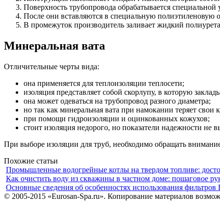
Поверхность трубопровода обрабатывается специальной у
После они вставляются в специальную полиэтиленовую о
В промежуток производитель заливает жидкий полиурета
Минеральная вата
Отличительные черты вида:
она применяется для теплоизоляции теплосети;
изоляция представляет собой скорлупу, в которую закла
она может одеваться на трубопровод разного диаметра;
но так как минеральная вата при намокании теряет свои
при помощи гидроизоляции и оцинкованных кожухов;
стоит изоляция недорого, но показатели надежности не в
При выборе изоляции для труб, необходимо обращать внимание
Похожие статьи
Промышленные водогрейные котлы на твердом топливе: дост
Как очистить воду из скважины в частном доме: пошаговое ру
Основные сведения об особенностях использования фильтров 
© 2005-2015 «Eurosan-Spa.ru». Копирование материалов возмож