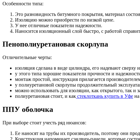
Особенности типа:
Это разновидность битумного покрытия, материал состои
Изоляцию можно приобрести по низкой цене.
У нее отличные показатели надежности.
Наносится изоляционный слой быстро, с работой справит
Пенополиуретановая скорлупа
Отличительные черты:
изоляция сделана в виде цилиндра, его надевают сверху 
у этого типа хорошие показатели прочности и надежност
монтаж простой, инструкция прилагается производителем
у полиуретановой скорлупы продолжительный эксплуата
можно использовать для изоляции, как открытого, так и 
полиуретановая стоит, и как
стеклоткань купить в Уфе
на
ППУ оболочка
При выборе стоит учесть ряд нюансов:
Ее наносят на трубы их производитель, поэтому они прод
Конструкция напоминает сэндвич-панели, которые состоя