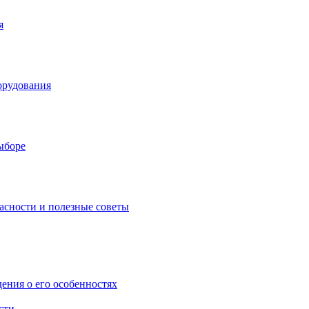
я
орудования
выборе
асности и полезные советы
дения о его особенностях
сти