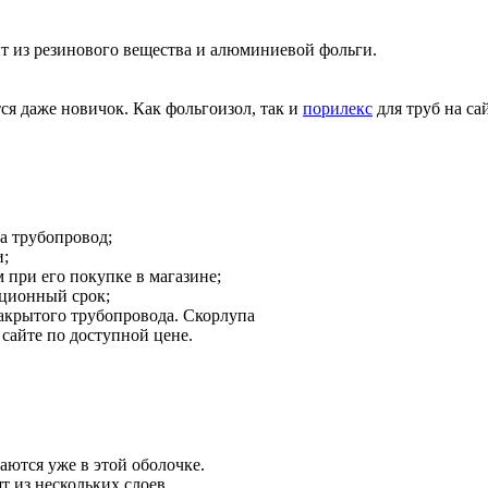
т из резинового вещества и алюминиевой фольги.
ся даже новичок. Как фольгоизол, так и
порилекс
для труб на са
на трубопровод;
и;
 при его покупке в магазине;
ционный срок;
закрытого трубопровода. Скорлупа
 сайте по доступной цене.
аются уже в этой оболочке.
т из нескольких слоев.