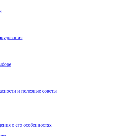
я
орудования
выборе
асности и полезные советы
дения о его особенностях
сти