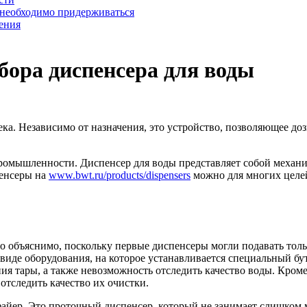
 необходимо придерживаться
ения
бора диспенсера для воды
а. Независимо от назначения, это устройство, позволяющее доз
промышленности. Диспенсер для воды представляет собой механ
пенсеры на
www.bwt.ru/products/dispensers
можно для многих целей
 объяснимо, поскольку первые диспенсеры могли подавать толь
виде оборудования, на которое устанавливается специальный бу
ния тары, а также невозможность отследить качество воды. Кром
отследить качество их очистки.
йер. Это проточный диспенсер, который не занимает слишком м