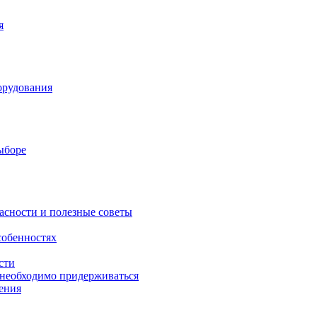
я
орудования
выборе
асности и полезные советы
собенностях
сти
 необходимо придерживаться
ения