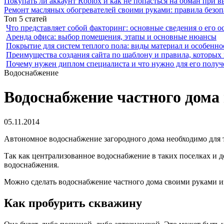
Покупать ли аккаунт Roblox и как не попасться на обман при 
Ремонт масляных обогревателей своими руками: правила безоп
Топ 5 статей
Что представляет собой факторинг: основные сведения о его о
Аренда офиса: выбор помещения, этапы и основные нюансы
Покрытие для систем теплого пола: виды материал и особенно
Преимущества создания сайта по шаблону и правила, которых
Почему нужен диплом специалиста и что нужно для его получ
Водоснабжение
Водоснабжение частного дома 
05.11.2014
Автономное водоснабжение загородного дома необходимо для т
Так как централизованное водоснабжение в таких поселках и 
водоснабжения.
Можно сделать водоснабжение частного дома своими руками и
Как пробурить скважину