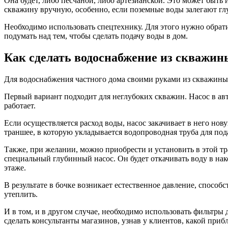
Она будет, либо песчаной, либо артезианской. Это может быть 
скважину вручную, особенно, если поземные воды залегают гл
Необходимо использовать спецтехнику. Для этого нужно обрат
подумать над тем, чтобы сделать подачу воды в дом.
Как сделать водоснабжение из скважин
Для водоснабжения частного дома своими руками из скважины,
Первый вариант подходит для неглубоких скважин. Насос в авт
работает.
Если осуществляется расход воды, насос закачивает в него нов
траншее, в которую укладывается водопроводная труба для по
Также, при желании, можно приобрести и установить в этой тр
специальный глубинный насос. Он будет откачивать воду в нак
этаже.
В результате в бочке возникает естественное давление, способ
утеплить.
И в том, и в другом случае, необходимо использовать фильтры
сделать консультанты магазинов, узнав у клиентов, какой при