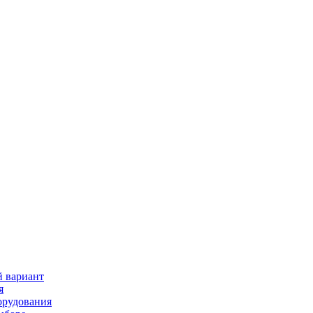
й вариант
я
орудования