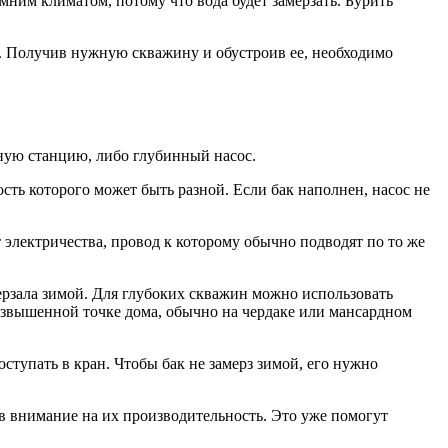
имним климатом, потому что вода будет замерзать. Бурить
т. Получив нужную скважину и обустроив ее, необходимо
ную станцию, либо глубинный насос.
сть которого может быть разной. Если бак наполнен, насос не
т электричества, провод к которому обычно подводят по то же
ерзала зимой. Для глубоких скважин можно использовать
возвышенной точке дома, обычно на чердаке или мансардном
ступать в кран. Чтобы бак не замерз зимой, его нужно
ив внимание на их производительность. Это уже помогут