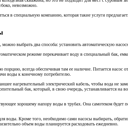
и колодезная скважина, но это не подходит для мест с суровым з
убоко, невозможно.
иться в специальную компанию, которая такие услуги предлагае
ы
 можно выбрать два способа: установить автоматическую насос
оматическом режиме перекачивает воду в специальный бак, емко
ую порцию, всегда обеспечивая там ее наличие. Питается насос о
дачи воды к конечному потребителю.
аншее нагревательный электрический кабель, чтобы вода не зам
опительный бак, который, в свою очередь, устанавливается на 
ствующее хорошему напору воды в трубах. Она самотеком будет по
 для воды. Кроме того, необходимо сами насосы выбирать, обрат
близительно объем воды планируется расходовать ежедневно.